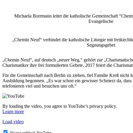
Michaela Borrmann leitet die katholische Gemeinschaft “Chemi
Evangelische
„Chemin Neuf“ verbindet die katholische Liturgie mit freikirch
Segnungsgebet
„Chemin Neuf“, auf deutsch „neuer Weg,“ gehört zur „Charismatischen 
Charismatiker ihre frei formulierten Gebete. 2017 feiert die Charisma
Für die Gemeinschaft nach Berlin zu ziehen, fiel Familie Kreß nicht le
Ausbildung begonnen. „Es war schon ein gewisser Schmerz da, dass wi
telefonieren viel und besuchen uns oft.“
By loading the video, you agree to YouTube’s privacy policy.
Learn more
Load video
Always unblock YouTube