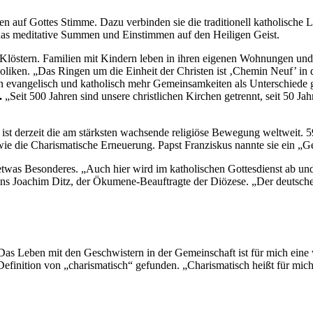
 auf Gottes Stimme. Dazu verbinden sie die traditionell katholische 
 das meditative Summen und Einstimmen auf den Heiligen Geist.
Klöstern. Familien mit Kindern leben in ihren eigenen Wohnungen un
liken. „Das Ringen um die Einheit der Christen ist ‚Chemin Neuf’ in 
n evangelisch und katholisch mehr Gemeinsamkeiten als Unterschiede 
.
„Seit 500 Jahren sind unsere christlichen Kirchen getrennt, seit 50 J
 ist derzeit die am stärksten wachsende religiöse Bewegung weltweit.
e die Charismatische Erneuerung. Papst Franziskus nannte sie ein „Gesc
twas Besonderes. „Auch hier wird im katholischen Gottesdienst ab und
s Joachim Ditz, der Ökumene-Beauftragte der Diözese. „Der deutsche C
Das Leben mit den Geschwistern in der Gemeinschaft ist für mich eine 
Definition von „charismatisch“ gefunden. „Charismatisch heißt für mich,