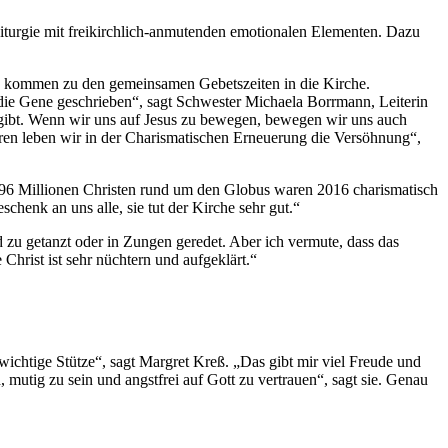
Liturgie mit freikirchlich-anmutenden emotionalen Elementen. Dazu
d kommen zu den gemeinsamen Gebetszeiten in die Kirche.
die Gene geschrieben“, sagt Schwester Michaela Borrmann, Leiterin
gibt. Wenn wir uns auf Jesus zu bewegen, bewegen wir uns auch
ahren leben wir in der Charismatischen Erneuerung die Versöhnung“,
 596 Millionen Christen rund um den Globus waren 2016 charismatisch
henk an uns alle, sie tut der Kirche sehr gut.“
 zu getanzt oder in Zungen geredet. Aber ich vermute, dass das
hrist ist sehr nüchtern und aufgeklärt.“
wichtige Stütze“, sagt Margret Kreß. „Das gibt mir viel Freude und
 mutig zu sein und angstfrei auf Gott zu vertrauen“, sagt sie. Genau