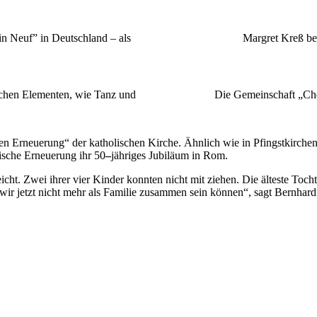
n Neuf” in Deutschland – als
Margret Kreß be
lichen Elementen, wie Tanz und
Die Gemeinschaft „Chem
Erneuerung“ der katholischen Kirche. Ähnlich wie in Pfingstkirchen is
tische Erneuerung ihr 50
–
jähriges Jubiläum in Rom.
icht. Zwei ihrer vier Kinder konnten nicht mit ziehen. Die älteste Tocht
r jetzt nicht mehr als Familie zusammen sein können“, sagt Bernhard K